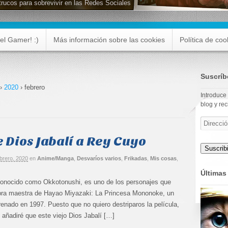
trucos para sobrevivir en las Redes Sociales
el Gamer! :)
Más información sobre las cookies
Política de coo
Suscríb
›
2020
›
febrero
Introduce 
blog y rec
Dirección
de
e Dios Jabalí a Rey Cuyo
correo
electrónic
Suscribi
ebrero, 2020
en
Anime/Manga
,
Desvaríos varios
,
Frikadas
,
Mis cosas
,
Últimas 
ocido como Okkotonushi, es uno de los personajes que
bra maestra de Hayao Miyazaki: La Princesa Mononoke, un
renado en 1997. Puesto que no quiero destriparos la película,
o añadiré que este viejo Dios Jabalí […]