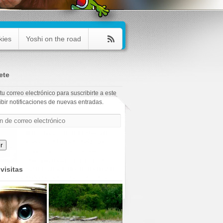
kies
Yoshi on the road
ete
tu correo electrónico para suscribirte a este
ibir notificaciones de nuevas entradas.
o
r
visitas