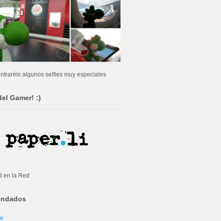
ntraréis algunos selfies muy especiales
del Gamer! :)
d en la Red
ndados
me