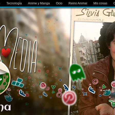
s
Tecnología
Anime y Manga
Ocio
Reino Animal
Mis cosas
O
ana