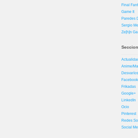
Final Fant
Game It
Paredes D
Sergio Me
Ze[h]n G
Seccio
Actualida
Anime/M
Desvaríos
Faceboo
Frikadas
Google+
LinkedIn
Ocio
Pinterest
Redes So
Social Me