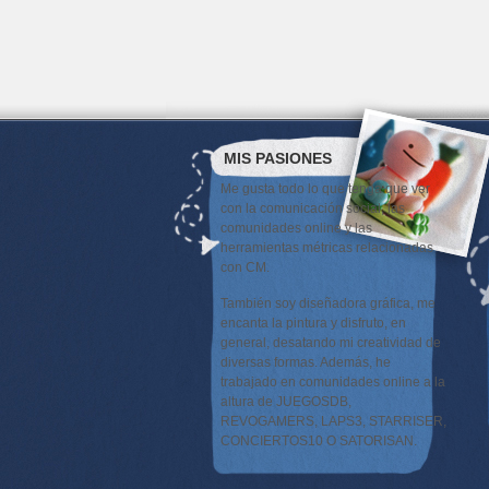
MIS PASIONES
Me gusta todo lo que tenga que ver
con la comunicación social, las
comunidades online y las
herramientas métricas relacionadas
con CM.
También soy diseñadora gráfica, me
encanta la pintura y disfruto, en
general, desatando mi creatividad de
diversas formas. Además, he
trabajado en comunidades online a la
altura de JUEGOSDB,
REVOGAMERS, LAPS3, STARRISER,
CONCIERTOS10 O SATORISAN.