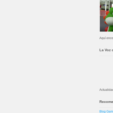
Aquí enco
La Voz 
Actualida
Recome
Blog Ga