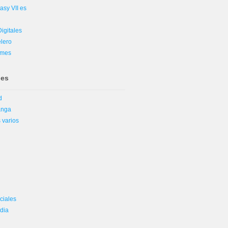
asy VII es
igitales
lero
ames
nes
d
anga
 varios
k
ciales
dia