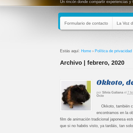
Un rincón donde compartir experiencias y 
Formulario de contacto
La Voz d
Estás aquí:
Home
›
Política de privacidad
Archivo | febrero, 2020
Okkoto, d
por
Silvia Galiana
el
7 f
Ocio
Okkoto, también con
encontramos en la o
film de animación tradicional japonesa est
que si no habéis visto, ya tardáis, tan sol