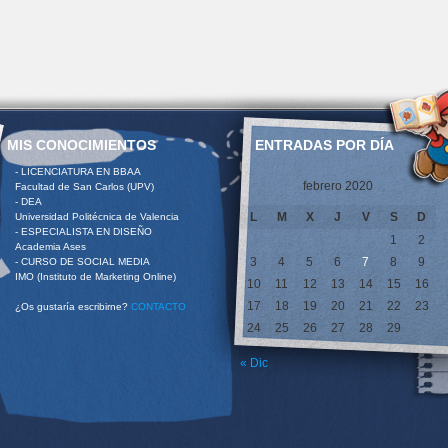
MIS CONOCIMIENTOS
ENTRADAS POR DÍA
- LICENCIATURA EN BBAA
febrero 2020
Facultad de San Carlos (UPV)
- DEA
L
M
X
J
V
S
D
Universidad Politécnica de Valencia
- ESPECIALISTA EN DISEÑO
1
2
Academia Ases
3
4
5
6
7
8
9
- CURSO DE SOCIAL MEDIA
IMO (Instituto de Marketing Online)
10
11
12
13
14
15
16
17
18
19
20
21
22
23
¿Os gustaría escribirne?
CONTACTO
24
25
26
27
28
29
« Dic