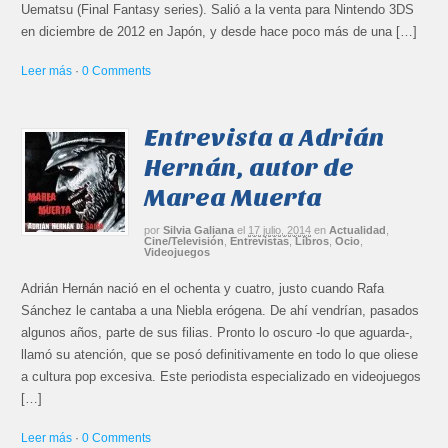
Uematsu (Final Fantasy series). Salió a la venta para Nintendo 3DS
en diciembre de 2012 en Japón, y desde hace poco más de una […]
Leer más
·
0 Comments
Entrevista a Adrián
Hernán, autor de
Marea Muerta
por
Silvia Galiana
el
17 julio, 2014
en
Actualidad
,
Cine/Televisión
,
Entrevistas
,
Libros
,
Ocio
,
Videojuegos
Adrián Hernán nació en el ochenta y cuatro, justo cuando Rafa
Sánchez le cantaba a una Niebla erógena. De ahí vendrían, pasados
algunos años, parte de sus filias. Pronto lo oscuro -lo que aguarda-,
llamó su atención, que se posó definitivamente en todo lo que oliese
a cultura pop excesiva. Este periodista especializado en videojuegos
[…]
Leer más
·
0 Comments