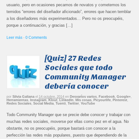
usuario, pero en ocasiones pecamos de novatos y cometemos los
temidos “errores del diseñador aficionado”, errores que hacen temblar
a los diseñadores más experimentados… Pero no os preocupéis,
porque a continuación, y gracias […]
Leer más
·
0 Comments
[Quiz] 27 Redes
Sociales que todo
Community Manager
debería conocer
por
Silvia Galiana
el
14 octubre, 2014
en
Desvaríos varios
,
Facebook
,
Google+
,
Herramientas
,
Instagram
,
Klout
,
LinkedIn
,
Mis cosas
,
Picyourlife
,
Pinterest
,
Redes Sociales
,
Social Media
,
Tuenti
,
Twitter
,
YouTube
Todo Community Manager que se precie debe conocer y trabajar con
muchas redes sociales, moverse por ellas como pez en el agua. No
obstante, no os preocupéis, porque bastará con conocer a la
perfección las redes más populares, puesto que dependiendo de la