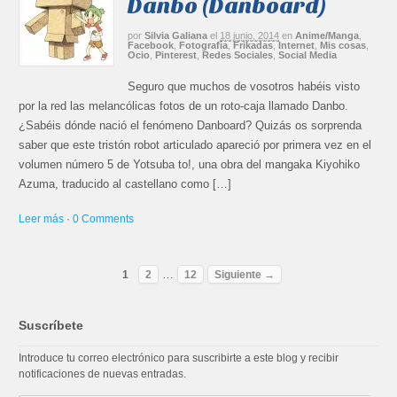
Danbo (Danboard)
por
Silvia Galiana
el
18 junio, 2014
en
Anime/Manga
,
Facebook
,
Fotografía
,
Frikadas
,
Internet
,
Mis cosas
,
Ocio
,
Pinterest
,
Redes Sociales
,
Social Media
Seguro que muchos de vosotros habéis visto
por la red las melancólicas fotos de un roto-caja llamado Danbo.
¿Sabéis dónde nació el fenómeno Danboard? Quizás os sorprenda
saber que este tristón robot articulado apareció por primera vez en el
volumen número 5 de Yotsuba to!, una obra del mangaka Kiyohiko
Azuma, traducido al castellano como […]
Leer más
·
0 Comments
…
1
2
12
Siguiente →
Suscríbete
Introduce tu correo electrónico para suscribirte a este blog y recibir
notificaciones de nuevas entradas.