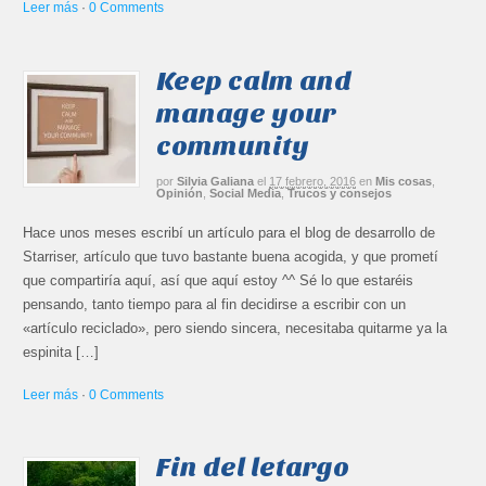
Leer más
·
0 Comments
Keep calm and
manage your
community
por
Silvia Galiana
el
17 febrero, 2016
en
Mis cosas
,
Opinión
,
Social Media
,
Trucos y consejos
Hace unos meses escribí un artículo para el blog de desarrollo de
Starriser, artículo que tuvo bastante buena acogida, y que prometí
que compartiría aquí, así que aquí estoy ^^ Sé lo que estaréis
pensando, tanto tiempo para al fin decidirse a escribir con un
«artículo reciclado», pero siendo sincera, necesitaba quitarme ya la
espinita […]
Leer más
·
0 Comments
Fin del letargo