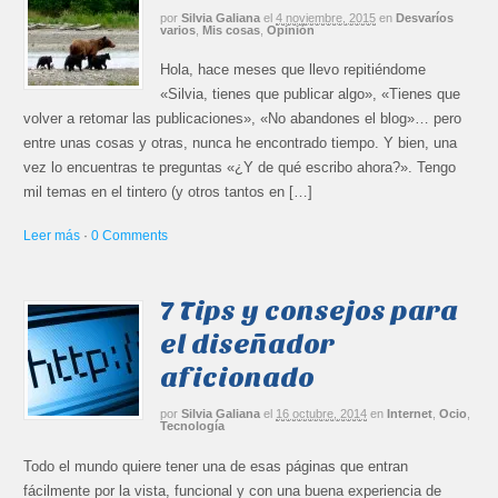
por
Silvia Galiana
el
4 noviembre, 2015
en
Desvaríos
varios
,
Mis cosas
,
Opinión
Hola, hace meses que llevo repitiéndome
«Silvia, tienes que publicar algo», «Tienes que
volver a retomar las publicaciones», «No abandones el blog»… pero
entre unas cosas y otras, nunca he encontrado tiempo. Y bien, una
vez lo encuentras te preguntas «¿Y de qué escribo ahora?». Tengo
mil temas en el tintero (y otros tantos en […]
Leer más
·
0 Comments
7 Tips y consejos para
el diseñador
aficionado
por
Silvia Galiana
el
16 octubre, 2014
en
Internet
,
Ocio
,
Tecnología
Todo el mundo quiere tener una de esas páginas que entran
fácilmente por la vista, funcional y con una buena experiencia de