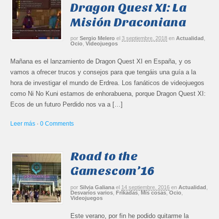
Dragon Quest XI: La
Misión Draconiana
por
Sergio Melero
el
3 septiembre, 2018
en
Actualidad
,
Ocio
,
Videojuegos
Mañana es el lanzamiento de Dragon Quest XI en España, y os
vamos a ofrecer trucos y consejos para que tengáis una guía a la
hora de investigar el mundo de Erdrea. Los fanáticos de videojuegos
como Ni No Kuni estamos de enhorabuena, porque Dragon Quest XI:
Ecos de un futuro Perdido nos va a […]
Leer más
·
0 Comments
Road to the
Gamescom’16
por
Silvia Galiana
el
14 septiembre, 2016
en
Actualidad
,
Desvaríos varios
,
Frikadas
,
Mis cosas
,
Ocio
,
Videojuegos
Este verano, por fin he podido quitarme la