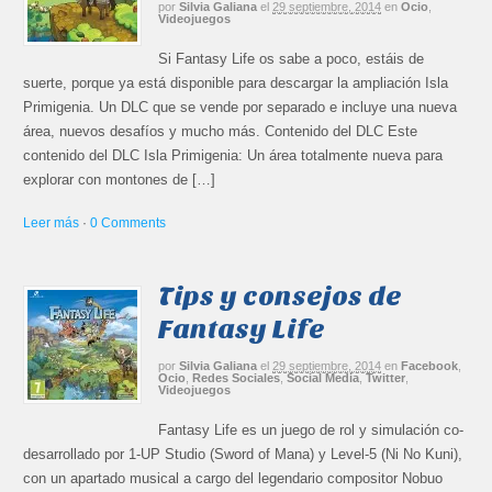
por
Silvia Galiana
el
29 septiembre, 2014
en
Ocio
,
Videojuegos
Si Fantasy Life os sabe a poco, estáis de
suerte, porque ya está disponible para descargar la ampliación Isla
Primigenia. Un DLC que se vende por separado e incluye una nueva
área, nuevos desafíos y mucho más. Contenido del DLC Este
contenido del DLC Isla Primigenia: Un área totalmente nueva para
explorar con montones de […]
Leer más
·
0 Comments
Tips y consejos de
Fantasy Life
por
Silvia Galiana
el
29 septiembre, 2014
en
Facebook
,
Ocio
,
Redes Sociales
,
Social Media
,
Twitter
,
Videojuegos
Fantasy Life es un juego de rol y simulación co-
desarrollado por 1-UP Studio (Sword of Mana) y Level-5 (Ni No Kuni),
con un apartado musical a cargo del legendario compositor Nobuo