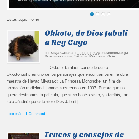
Estás aquí:
Home
Okkoto, de Dios Jabalí
a Rey Cuyo
por
Silvia Galiana
el
7 febrero, 2020
en
Anime/Manga
,
Desvaríos varios
,
Frikadas
,
Mis cosas
,
Ocio
Okkoto, también conocido como
Okkotonushi, es uno de los personajes que encontramos en la obra
maestra de Hayao Miyazaki: La Princesa Mononoke, un film de
animación tradicional japonesa estrenado en 1997. Puesto que no
quiero destriparos la película, que si no habéis visto, ya tardáis, tan
solo añadiré que este viejo Dios Jabalí […]
Leer más
·
1 Comment
Trucos y consejos de