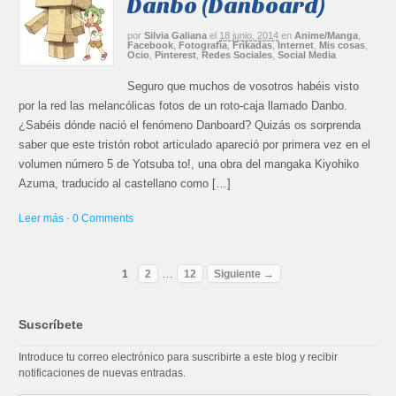
Danbo (Danboard)
por
Silvia Galiana
el
18 junio, 2014
en
Anime/Manga
,
Facebook
,
Fotografía
,
Frikadas
,
Internet
,
Mis cosas
,
Ocio
,
Pinterest
,
Redes Sociales
,
Social Media
Seguro que muchos de vosotros habéis visto
por la red las melancólicas fotos de un roto-caja llamado Danbo.
¿Sabéis dónde nació el fenómeno Danboard? Quizás os sorprenda
saber que este tristón robot articulado apareció por primera vez en el
volumen número 5 de Yotsuba to!, una obra del mangaka Kiyohiko
Azuma, traducido al castellano como […]
Leer más
·
0 Comments
…
1
2
12
Siguiente →
Suscríbete
Introduce tu correo electrónico para suscribirte a este blog y recibir
notificaciones de nuevas entradas.