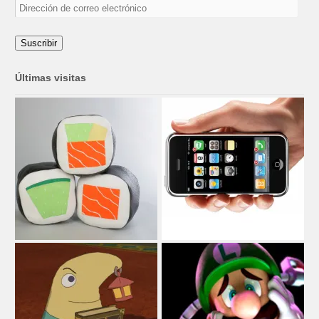
Dirección
de
correo
electrónico
Suscribir
Últimas visitas