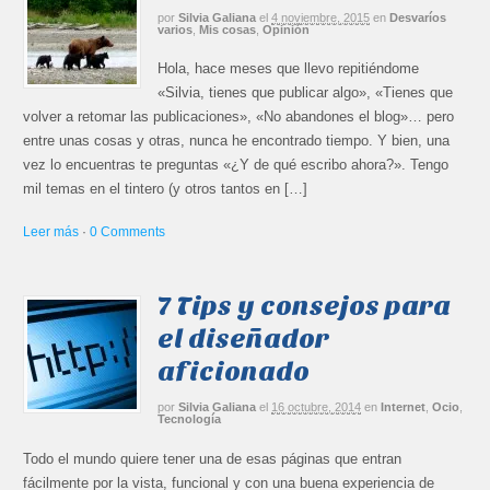
por
Silvia Galiana
el
4 noviembre, 2015
en
Desvaríos
varios
,
Mis cosas
,
Opinión
Hola, hace meses que llevo repitiéndome
«Silvia, tienes que publicar algo», «Tienes que
volver a retomar las publicaciones», «No abandones el blog»… pero
entre unas cosas y otras, nunca he encontrado tiempo. Y bien, una
vez lo encuentras te preguntas «¿Y de qué escribo ahora?». Tengo
mil temas en el tintero (y otros tantos en […]
Leer más
·
0 Comments
7 Tips y consejos para
el diseñador
aficionado
por
Silvia Galiana
el
16 octubre, 2014
en
Internet
,
Ocio
,
Tecnología
Todo el mundo quiere tener una de esas páginas que entran
fácilmente por la vista, funcional y con una buena experiencia de