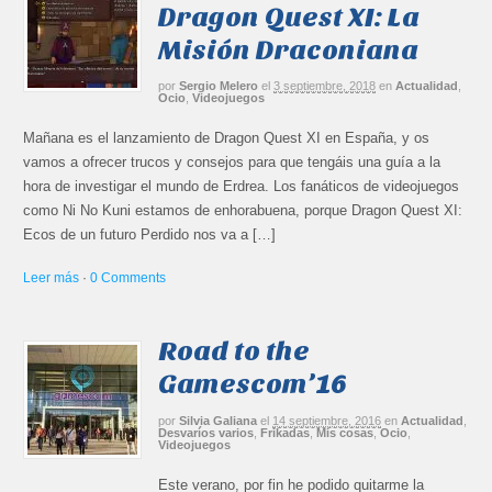
Dragon Quest XI: La
Misión Draconiana
por
Sergio Melero
el
3 septiembre, 2018
en
Actualidad
,
Ocio
,
Videojuegos
Mañana es el lanzamiento de Dragon Quest XI en España, y os
vamos a ofrecer trucos y consejos para que tengáis una guía a la
hora de investigar el mundo de Erdrea. Los fanáticos de videojuegos
como Ni No Kuni estamos de enhorabuena, porque Dragon Quest XI:
Ecos de un futuro Perdido nos va a […]
Leer más
·
0 Comments
Road to the
Gamescom’16
por
Silvia Galiana
el
14 septiembre, 2016
en
Actualidad
,
Desvaríos varios
,
Frikadas
,
Mis cosas
,
Ocio
,
Videojuegos
Este verano, por fin he podido quitarme la