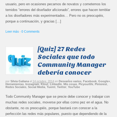
usuario, pero en ocasiones pecamos de novatos y cometemos los
temidos “errores del diseñador aficionado”, errores que hacen temblar
a los diseñadores más experimentados… Pero no os preocupéis,
porque a continuación, y gracias […]
Leer más
·
0 Comments
[Quiz] 27 Redes
Sociales que todo
Community Manager
debería conocer
por
Silvia Galiana
el
14 octubre, 2014
en
Desvaríos varios
,
Facebook
,
Google+
,
Herramientas
,
Instagram
,
Klout
,
LinkedIn
,
Mis cosas
,
Picyourlife
,
Pinterest
,
Redes Sociales
,
Social Media
,
Tuenti
,
Twitter
,
YouTube
Todo Community Manager que se precie debe conocer y trabajar con
muchas redes sociales, moverse por ellas como pez en el agua. No
obstante, no os preocupéis, porque bastará con conocer a la
perfección las redes más populares, puesto que dependiendo de la