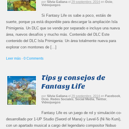
por
Silvia Galiana
el
29 septiembre, 2014
en
Ocio
,
Videojuegos
Si Fantasy Life os sabe a poco, estáis de
suerte, porque ya está disponible para descargar la ampliación Isla
Primigenia. Un DLC que se vende por separado e incluye una nueva
área, nuevos desafíos y mucho más. Contenido del DLC Este
contenido del DLC Isla Primigenia: Un área totalmente nueva para
explorar con montones de […]
Leer más
·
0 Comments
Tips y consejos de
Fantasy Life
por
Silvia Galiana
el
29 septiembre, 2014
en
Facebook
,
Ocio
,
Redes Sociales
,
Social Media
,
Twitter
,
Videojuegos
Fantasy Life es un juego de rol y simulación co-
desarrollado por 1-UP Studio (Sword of Mana) y Level-5 (Ni No Kuni),
con un apartado musical a cargo del legendario compositor Nobuo