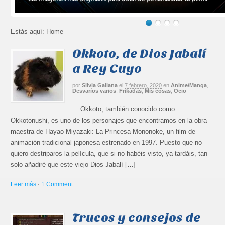
Estás aquí:
Home
Okkoto, de Dios Jabalí
a Rey Cuyo
por
Silvia Galiana
el
7 febrero, 2020
en
Anime/Manga
,
Desvaríos varios
,
Frikadas
,
Mis cosas
,
Ocio
Okkoto, también conocido como
Okkotonushi, es uno de los personajes que encontramos en la obra
maestra de Hayao Miyazaki: La Princesa Mononoke, un film de
animación tradicional japonesa estrenado en 1997. Puesto que no
quiero destriparos la película, que si no habéis visto, ya tardáis, tan
solo añadiré que este viejo Dios Jabalí […]
Leer más
·
1 Comment
Trucos y consejos de