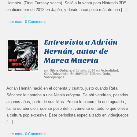
Uematsu (Final Fantasy series). Salió a la venta para Nintendo 3DS
en diciembre de 2012 en Japón, y desde hace poco más de una […]
Leer más
·
0 Comments
Entrevista a Adrián
Hernán, autor de
Marea Muerta
por
Silvia Galiana
el
17 julio, 2014
en
Actualidad
,
Cine/Televisión
,
Entrevistas
,
Libros
,
Ocio
,
Videojuegos
Adrián Hernán nació en el ochenta y cuatro, justo cuando Rafa
Sánchez le cantaba a una Niebla erógena. De ahí vendrían, pasados
algunos años, parte de sus filias. Pronto lo oscuro -lo que aguarda-,
llamó su atención, que se posó definitivamente en todo lo que oliese
a cultura pop excesiva. Este periodista especializado en videojuegos
[…]
Leer más
·
0 Comments