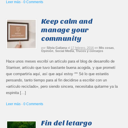
Leer más
·
0 Comments
Keep calm and
manage your
community
por
Silvia Galiana
el
17 febrero, 2016
en
Mis cosas
,
Opinión
,
Social Media
,
Trucos y consejos
Hace unos meses escribí un artículo para el blog de desarrollo de
Starriser, artículo que tuvo bastante buena acogida, y que prometí
que compartiría aquí, así que aquí estoy ^^ Sé lo que estaréis
pensando, tanto tiempo para al fin decidirse a escribir con un
«artículo reciclado», pero siendo sincera, necesitaba quitarme ya la
espinita […]
Leer más
·
0 Comments
Fin del letargo