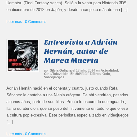
Uematsu (Final Fantasy series). Salió a la venta para Nintendo 3DS
en diciembre de 2012 en Japón, y desde hace poco más de una […]
Leer más
·
0 Comments
Entrevista a Adrián
Hernán, autor de
Marea Muerta
por
Silvia Galiana
el
17 julio, 2014
en
Actualidad
,
Cine/Televisión
,
Entrevistas
,
Libros
,
Ocio
,
Videojuegos
Adrián Hernán nació en el ochenta y cuatro, justo cuando Rafa
Sánchez le cantaba a una Niebla erógena. De ahí vendrían, pasados
algunos años, parte de sus filias. Pronto lo oscuro -lo que aguarda-,
llamó su atención, que se posó definitivamente en todo lo que oliese
a cultura pop excesiva. Este periodista especializado en videojuegos
[…]
Leer más
·
0 Comments