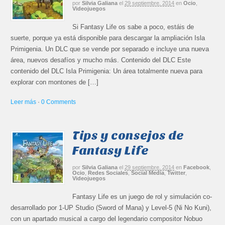
por
Silvia Galiana
el
29 septiembre, 2014
en
Ocio
,
Videojuegos
Si Fantasy Life os sabe a poco, estáis de
suerte, porque ya está disponible para descargar la ampliación Isla
Primigenia. Un DLC que se vende por separado e incluye una nueva
área, nuevos desafíos y mucho más. Contenido del DLC Este
contenido del DLC Isla Primigenia: Un área totalmente nueva para
explorar con montones de […]
Leer más
·
0 Comments
Tips y consejos de
Fantasy Life
por
Silvia Galiana
el
29 septiembre, 2014
en
Facebook
,
Ocio
,
Redes Sociales
,
Social Media
,
Twitter
,
Videojuegos
Fantasy Life es un juego de rol y simulación co-
desarrollado por 1-UP Studio (Sword of Mana) y Level-5 (Ni No Kuni),
con un apartado musical a cargo del legendario compositor Nobuo