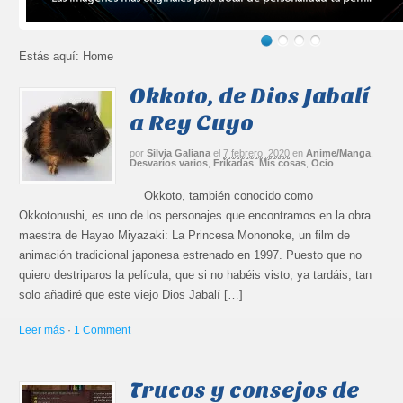
Estás aquí:
Home
Okkoto, de Dios Jabalí
a Rey Cuyo
por
Silvia Galiana
el
7 febrero, 2020
en
Anime/Manga
,
Desvaríos varios
,
Frikadas
,
Mis cosas
,
Ocio
Okkoto, también conocido como
Okkotonushi, es uno de los personajes que encontramos en la obra
maestra de Hayao Miyazaki: La Princesa Mononoke, un film de
animación tradicional japonesa estrenado en 1997. Puesto que no
quiero destriparos la película, que si no habéis visto, ya tardáis, tan
solo añadiré que este viejo Dios Jabalí […]
Leer más
·
1 Comment
Trucos y consejos de