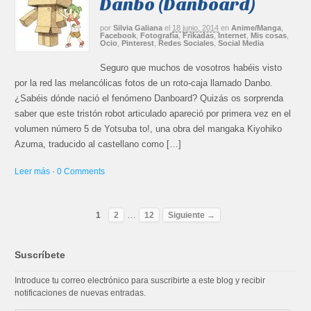
Danbo (Danboard)
por
Silvia Galiana
el
18 junio, 2014
en
Anime/Manga
,
Facebook
,
Fotografía
,
Frikadas
,
Internet
,
Mis cosas
,
Ocio
,
Pinterest
,
Redes Sociales
,
Social Media
Seguro que muchos de vosotros habéis visto
por la red las melancólicas fotos de un roto-caja llamado Danbo.
¿Sabéis dónde nació el fenómeno Danboard? Quizás os sorprenda
saber que este tristón robot articulado apareció por primera vez en el
volumen número 5 de Yotsuba to!, una obra del mangaka Kiyohiko
Azuma, traducido al castellano como […]
Leer más
·
0 Comments
…
1
2
12
Siguiente →
Suscríbete
Introduce tu correo electrónico para suscribirte a este blog y recibir
notificaciones de nuevas entradas.