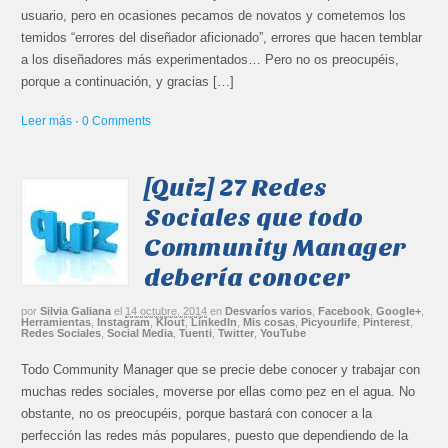
usuario, pero en ocasiones pecamos de novatos y cometemos los
temidos “errores del diseñador aficionado”, errores que hacen temblar
a los diseñadores más experimentados… Pero no os preocupéis,
porque a continuación, y gracias […]
Leer más
·
0 Comments
[Quiz] 27 Redes
Sociales que todo
Community Manager
debería conocer
por
Silvia Galiana
el
14 octubre, 2014
en
Desvaríos varios
,
Facebook
,
Google+
,
Herramientas
,
Instagram
,
Klout
,
LinkedIn
,
Mis cosas
,
Picyourlife
,
Pinterest
,
Redes Sociales
,
Social Media
,
Tuenti
,
Twitter
,
YouTube
Todo Community Manager que se precie debe conocer y trabajar con
muchas redes sociales, moverse por ellas como pez en el agua. No
obstante, no os preocupéis, porque bastará con conocer a la
perfección las redes más populares, puesto que dependiendo de la