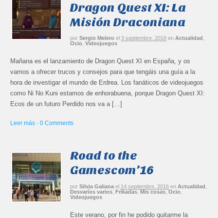
Dragon Quest XI: La
Misión Draconiana
por
Sergio Melero
el
3 septiembre, 2018
en
Actualidad
,
Ocio
,
Videojuegos
Mañana es el lanzamiento de Dragon Quest XI en España, y os
vamos a ofrecer trucos y consejos para que tengáis una guía a la
hora de investigar el mundo de Erdrea. Los fanáticos de videojuegos
como Ni No Kuni estamos de enhorabuena, porque Dragon Quest XI:
Ecos de un futuro Perdido nos va a […]
Leer más
·
0 Comments
Road to the
Gamescom’16
por
Silvia Galiana
el
14 septiembre, 2016
en
Actualidad
,
Desvaríos varios
,
Frikadas
,
Mis cosas
,
Ocio
,
Videojuegos
Este verano, por fin he podido quitarme la