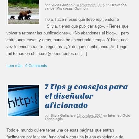
por
Silvia Galiana
el
4 noviembre, 2015
en
Desvaríos
varios
,
Mis cosas
,
Opinión
Hola, hace meses que llevo repitiéndome
«Silvia, tienes que publicar algo», «Tienes que
volver a retomar las publicaciones», «No abandones el blog»… pero
entre unas cosas y otras, nunca he encontrado tiempo. Y bien, una
vez lo encuentras te preguntas «¿Y de qué escribo ahora?». Tengo
mil temas en el tintero (y otros tantos en […]
Leer más
·
0 Comments
7 Tips y consejos para
el diseñador
aficionado
por
Silvia Galiana
el
16 octubre, 2014
en
Internet
,
Ocio
,
Tecnología
Todo el mundo quiere tener una de esas páginas que entran
fácilmente por la vista, funcional y con una buena experiencia de