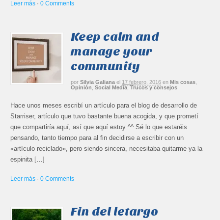
Leer más
·
0 Comments
Keep calm and
manage your
community
por
Silvia Galiana
el
17 febrero, 2016
en
Mis cosas
,
Opinión
,
Social Media
,
Trucos y consejos
Hace unos meses escribí un artículo para el blog de desarrollo de
Starriser, artículo que tuvo bastante buena acogida, y que prometí
que compartiría aquí, así que aquí estoy ^^ Sé lo que estaréis
pensando, tanto tiempo para al fin decidirse a escribir con un
«artículo reciclado», pero siendo sincera, necesitaba quitarme ya la
espinita […]
Leer más
·
0 Comments
Fin del letargo