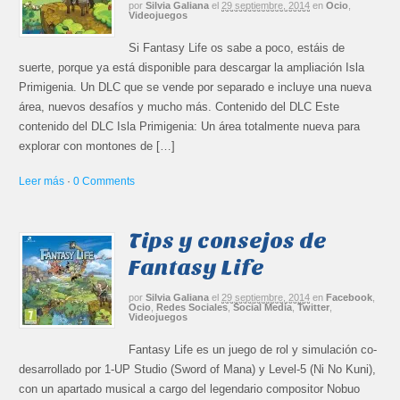
por
Silvia Galiana
el
29 septiembre, 2014
en
Ocio
,
Videojuegos
Si Fantasy Life os sabe a poco, estáis de
suerte, porque ya está disponible para descargar la ampliación Isla
Primigenia. Un DLC que se vende por separado e incluye una nueva
área, nuevos desafíos y mucho más. Contenido del DLC Este
contenido del DLC Isla Primigenia: Un área totalmente nueva para
explorar con montones de […]
Leer más
·
0 Comments
Tips y consejos de
Fantasy Life
por
Silvia Galiana
el
29 septiembre, 2014
en
Facebook
,
Ocio
,
Redes Sociales
,
Social Media
,
Twitter
,
Videojuegos
Fantasy Life es un juego de rol y simulación co-
desarrollado por 1-UP Studio (Sword of Mana) y Level-5 (Ni No Kuni),
con un apartado musical a cargo del legendario compositor Nobuo