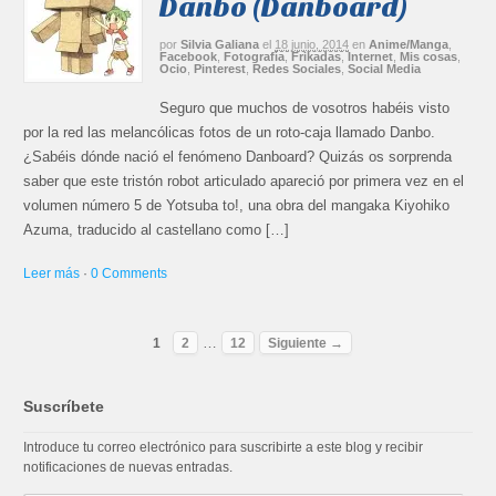
Danbo (Danboard)
por
Silvia Galiana
el
18 junio, 2014
en
Anime/Manga
,
Facebook
,
Fotografía
,
Frikadas
,
Internet
,
Mis cosas
,
Ocio
,
Pinterest
,
Redes Sociales
,
Social Media
Seguro que muchos de vosotros habéis visto
por la red las melancólicas fotos de un roto-caja llamado Danbo.
¿Sabéis dónde nació el fenómeno Danboard? Quizás os sorprenda
saber que este tristón robot articulado apareció por primera vez en el
volumen número 5 de Yotsuba to!, una obra del mangaka Kiyohiko
Azuma, traducido al castellano como […]
Leer más
·
0 Comments
…
1
2
12
Siguiente →
Suscríbete
Introduce tu correo electrónico para suscribirte a este blog y recibir
notificaciones de nuevas entradas.