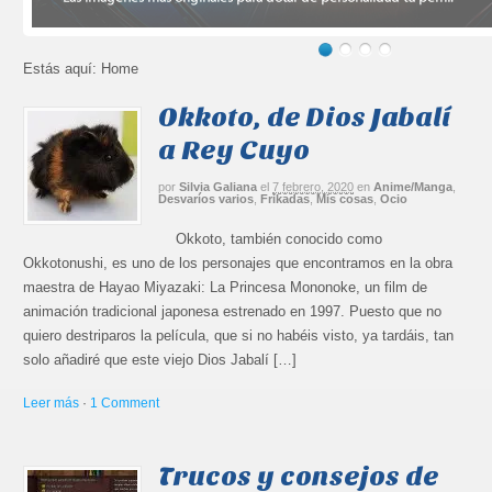
Estás aquí:
Home
Okkoto, de Dios Jabalí
a Rey Cuyo
por
Silvia Galiana
el
7 febrero, 2020
en
Anime/Manga
,
Desvaríos varios
,
Frikadas
,
Mis cosas
,
Ocio
Okkoto, también conocido como
Okkotonushi, es uno de los personajes que encontramos en la obra
maestra de Hayao Miyazaki: La Princesa Mononoke, un film de
animación tradicional japonesa estrenado en 1997. Puesto que no
quiero destriparos la película, que si no habéis visto, ya tardáis, tan
solo añadiré que este viejo Dios Jabalí […]
Leer más
·
1 Comment
Trucos y consejos de