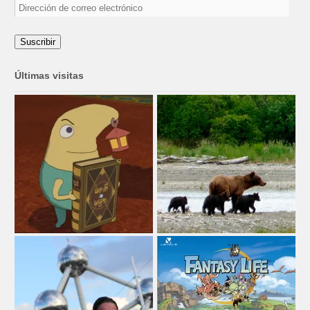
Dirección
de
correo
electrónico
Suscribir
Últimas visitas