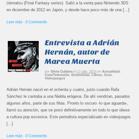
Uematsu (Final Fantasy series). Salió a la venta para Nintendo 3DS
en diciembre de 2012 en Japón, y desde hace poco más de una […]
Leer más
·
0 Comments
Entrevista a Adrián
Hernán, autor de
Marea Muerta
por
Silvia Galiana
el
17 julio, 2014
en
Actualidad
,
Cine/Televisión
,
Entrevistas
,
Libros
,
Ocio
,
Videojuegos
Adrián Hernán nació en el ochenta y cuatro, justo cuando Rafa
Sánchez le cantaba a una Niebla erógena. De ahí vendrían, pasados
algunos años, parte de sus filias. Pronto lo oscuro -lo que aguarda-,
llamó su atención, que se posó definitivamente en todo lo que oliese
a cultura pop excesiva. Este periodista especializado en videojuegos
[…]
Leer más
·
0 Comments