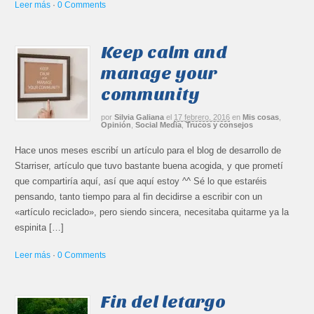
Leer más
·
0 Comments
Keep calm and
manage your
community
por
Silvia Galiana
el
17 febrero, 2016
en
Mis cosas
,
Opinión
,
Social Media
,
Trucos y consejos
Hace unos meses escribí un artículo para el blog de desarrollo de
Starriser, artículo que tuvo bastante buena acogida, y que prometí
que compartiría aquí, así que aquí estoy ^^ Sé lo que estaréis
pensando, tanto tiempo para al fin decidirse a escribir con un
«artículo reciclado», pero siendo sincera, necesitaba quitarme ya la
espinita […]
Leer más
·
0 Comments
Fin del letargo