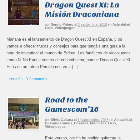
Dragon Quest XI: La
Misión Draconiana
por
Sergio Melero
el
3 septiembre, 2018
en
Actualidad
,
Ocio
,
Videojuegos
Mañana es el lanzamiento de Dragon Quest XI en España, y os
vamos a ofrecer trucos y consejos para que tengáis una guía a la
hora de investigar el mundo de Erdrea. Los fanáticos de videojuegos
como Ni No Kuni estamos de enhorabuena, porque Dragon Quest XI:
Ecos de un futuro Perdido nos va a […]
Leer más
·
0 Comments
Road to the
Gamescom’16
por
Silvia Galiana
el
14 septiembre, 2016
en
Actualidad
,
Desvaríos varios
,
Frikadas
,
Mis cosas
,
Ocio
,
Videojuegos
Este verano, por fin he podido quitarme la