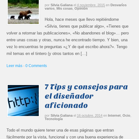
por
Silvia Galiana
el
4 noviembre, 2015
en
Desvaríos
varios
,
Mis cosas
,
Opinión
Hola, hace meses que llevo repitiéndome
«Silvia, tienes que publicar algo», «Tienes que
volver a retomar las publicaciones», «No abandones el blog»… pero
entre unas cosas y otras, nunca he encontrado tiempo. Y bien, una
vez lo encuentras te preguntas «¿Y de qué escribo ahora?». Tengo
mil temas en el tintero (y otros tantos en […]
Leer más
·
0 Comments
7 Tips y consejos para
el diseñador
aficionado
por
Silvia Galiana
el
16 octubre, 2014
en
Internet
,
Ocio
,
Tecnología
Todo el mundo quiere tener una de esas páginas que entran
fácilmente por la vista, funcional y con una buena experiencia de