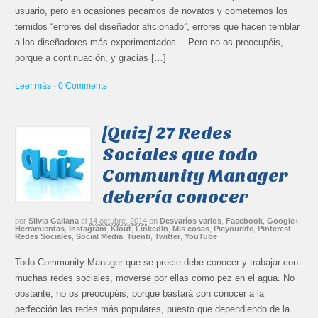
usuario, pero en ocasiones pecamos de novatos y cometemos los
temidos “errores del diseñador aficionado”, errores que hacen temblar
a los diseñadores más experimentados… Pero no os preocupéis,
porque a continuación, y gracias […]
Leer más
·
0 Comments
[Quiz] 27 Redes
Sociales que todo
Community Manager
debería conocer
por
Silvia Galiana
el
14 octubre, 2014
en
Desvaríos varios
,
Facebook
,
Google+
,
Herramientas
,
Instagram
,
Klout
,
LinkedIn
,
Mis cosas
,
Picyourlife
,
Pinterest
,
Redes Sociales
,
Social Media
,
Tuenti
,
Twitter
,
YouTube
Todo Community Manager que se precie debe conocer y trabajar con
muchas redes sociales, moverse por ellas como pez en el agua. No
obstante, no os preocupéis, porque bastará con conocer a la
perfección las redes más populares, puesto que dependiendo de la