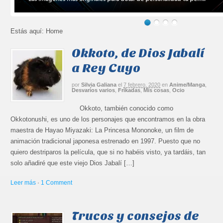
Estás aquí:
Home
Okkoto, de Dios Jabalí
a Rey Cuyo
por
Silvia Galiana
el
7 febrero, 2020
en
Anime/Manga
,
Desvaríos varios
,
Frikadas
,
Mis cosas
,
Ocio
Okkoto, también conocido como
Okkotonushi, es uno de los personajes que encontramos en la obra
maestra de Hayao Miyazaki: La Princesa Mononoke, un film de
animación tradicional japonesa estrenado en 1997. Puesto que no
quiero destriparos la película, que si no habéis visto, ya tardáis, tan
solo añadiré que este viejo Dios Jabalí […]
Leer más
·
1 Comment
Trucos y consejos de