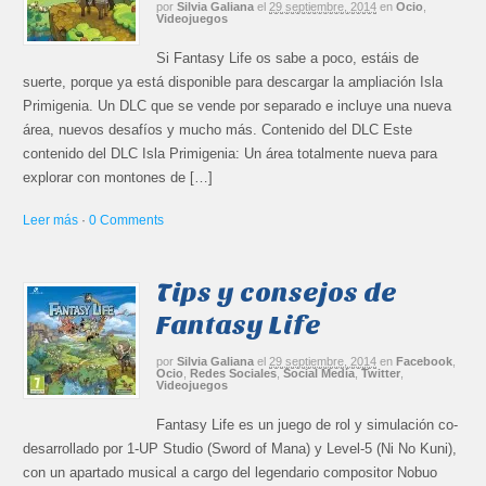
por
Silvia Galiana
el
29 septiembre, 2014
en
Ocio
,
Videojuegos
Si Fantasy Life os sabe a poco, estáis de
suerte, porque ya está disponible para descargar la ampliación Isla
Primigenia. Un DLC que se vende por separado e incluye una nueva
área, nuevos desafíos y mucho más. Contenido del DLC Este
contenido del DLC Isla Primigenia: Un área totalmente nueva para
explorar con montones de […]
Leer más
·
0 Comments
Tips y consejos de
Fantasy Life
por
Silvia Galiana
el
29 septiembre, 2014
en
Facebook
,
Ocio
,
Redes Sociales
,
Social Media
,
Twitter
,
Videojuegos
Fantasy Life es un juego de rol y simulación co-
desarrollado por 1-UP Studio (Sword of Mana) y Level-5 (Ni No Kuni),
con un apartado musical a cargo del legendario compositor Nobuo