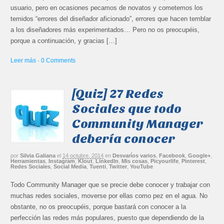
usuario, pero en ocasiones pecamos de novatos y cometemos los
temidos “errores del diseñador aficionado”, errores que hacen temblar
a los diseñadores más experimentados… Pero no os preocupéis,
porque a continuación, y gracias […]
Leer más
·
0 Comments
[Quiz] 27 Redes
Sociales que todo
Community Manager
debería conocer
por
Silvia Galiana
el
14 octubre, 2014
en
Desvaríos varios
,
Facebook
,
Google+
,
Herramientas
,
Instagram
,
Klout
,
LinkedIn
,
Mis cosas
,
Picyourlife
,
Pinterest
,
Redes Sociales
,
Social Media
,
Tuenti
,
Twitter
,
YouTube
Todo Community Manager que se precie debe conocer y trabajar con
muchas redes sociales, moverse por ellas como pez en el agua. No
obstante, no os preocupéis, porque bastará con conocer a la
perfección las redes más populares, puesto que dependiendo de la