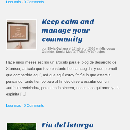
Leer más
·
0 Comments
Keep calm and
manage your
community
por
Silvia Galiana
el
17 febrero, 2016
en
Mis cosas
,
Opinión
,
Social Media
,
Trucos y consejos
Hace unos meses escribí un artículo para el blog de desarrollo de
Starriser, artículo que tuvo bastante buena acogida, y que prometí
que compartiría aquí, así que aquí estoy ^^ Sé lo que estaréis
pensando, tanto tiempo para al fin decidirse a escribir con un
«artículo reciclado», pero siendo sincera, necesitaba quitarme ya la
espinita […]
Leer más
·
0 Comments
Fin del letargo