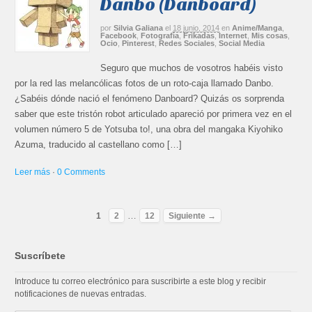
Danbo (Danboard)
por
Silvia Galiana
el
18 junio, 2014
en
Anime/Manga
,
Facebook
,
Fotografía
,
Frikadas
,
Internet
,
Mis cosas
,
Ocio
,
Pinterest
,
Redes Sociales
,
Social Media
Seguro que muchos de vosotros habéis visto
por la red las melancólicas fotos de un roto-caja llamado Danbo.
¿Sabéis dónde nació el fenómeno Danboard? Quizás os sorprenda
saber que este tristón robot articulado apareció por primera vez en el
volumen número 5 de Yotsuba to!, una obra del mangaka Kiyohiko
Azuma, traducido al castellano como […]
Leer más
·
0 Comments
…
1
2
12
Siguiente →
Suscríbete
Introduce tu correo electrónico para suscribirte a este blog y recibir
notificaciones de nuevas entradas.