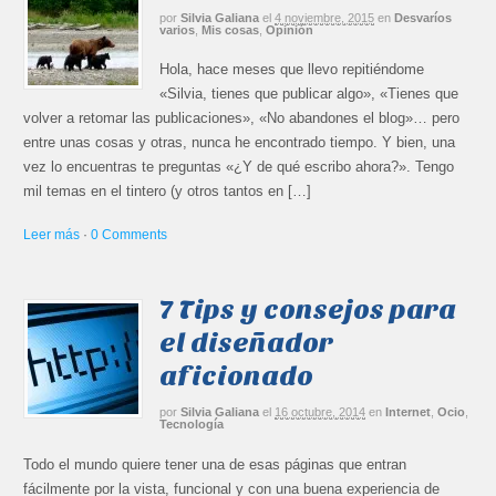
por
Silvia Galiana
el
4 noviembre, 2015
en
Desvaríos
varios
,
Mis cosas
,
Opinión
Hola, hace meses que llevo repitiéndome
«Silvia, tienes que publicar algo», «Tienes que
volver a retomar las publicaciones», «No abandones el blog»… pero
entre unas cosas y otras, nunca he encontrado tiempo. Y bien, una
vez lo encuentras te preguntas «¿Y de qué escribo ahora?». Tengo
mil temas en el tintero (y otros tantos en […]
Leer más
·
0 Comments
7 Tips y consejos para
el diseñador
aficionado
por
Silvia Galiana
el
16 octubre, 2014
en
Internet
,
Ocio
,
Tecnología
Todo el mundo quiere tener una de esas páginas que entran
fácilmente por la vista, funcional y con una buena experiencia de