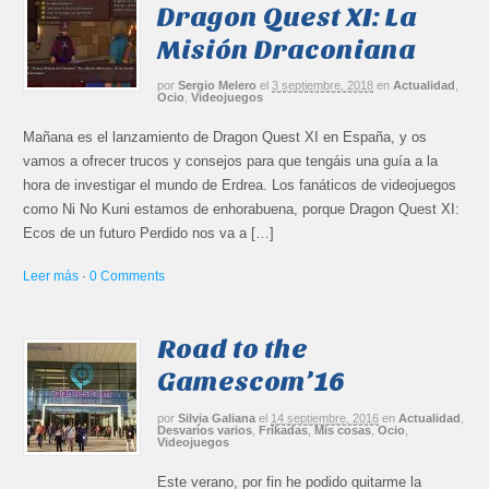
Dragon Quest XI: La
Misión Draconiana
por
Sergio Melero
el
3 septiembre, 2018
en
Actualidad
,
Ocio
,
Videojuegos
Mañana es el lanzamiento de Dragon Quest XI en España, y os
vamos a ofrecer trucos y consejos para que tengáis una guía a la
hora de investigar el mundo de Erdrea. Los fanáticos de videojuegos
como Ni No Kuni estamos de enhorabuena, porque Dragon Quest XI:
Ecos de un futuro Perdido nos va a […]
Leer más
·
0 Comments
Road to the
Gamescom’16
por
Silvia Galiana
el
14 septiembre, 2016
en
Actualidad
,
Desvaríos varios
,
Frikadas
,
Mis cosas
,
Ocio
,
Videojuegos
Este verano, por fin he podido quitarme la