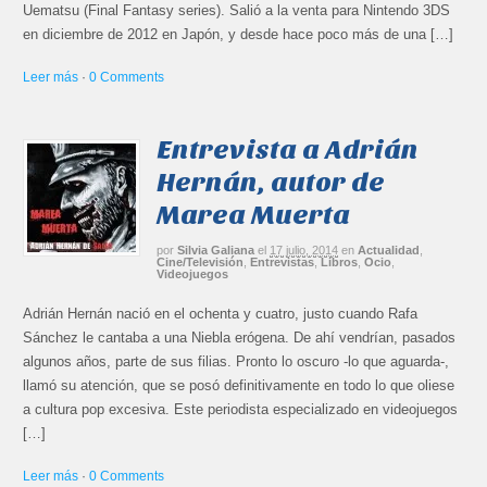
Uematsu (Final Fantasy series). Salió a la venta para Nintendo 3DS
en diciembre de 2012 en Japón, y desde hace poco más de una […]
Leer más
·
0 Comments
Entrevista a Adrián
Hernán, autor de
Marea Muerta
por
Silvia Galiana
el
17 julio, 2014
en
Actualidad
,
Cine/Televisión
,
Entrevistas
,
Libros
,
Ocio
,
Videojuegos
Adrián Hernán nació en el ochenta y cuatro, justo cuando Rafa
Sánchez le cantaba a una Niebla erógena. De ahí vendrían, pasados
algunos años, parte de sus filias. Pronto lo oscuro -lo que aguarda-,
llamó su atención, que se posó definitivamente en todo lo que oliese
a cultura pop excesiva. Este periodista especializado en videojuegos
[…]
Leer más
·
0 Comments