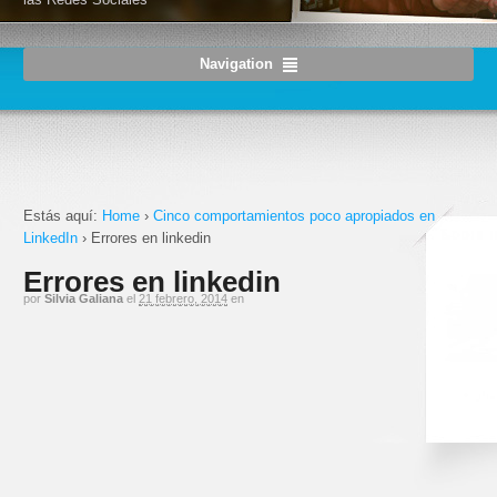
Navigation
Estás aquí:
Home
›
Cinco comportamientos poco apropiados en
LinkedIn
›
Errores en linkedin
Errores en linkedin
por
Silvia Galiana
el
21 febrero, 2014
en