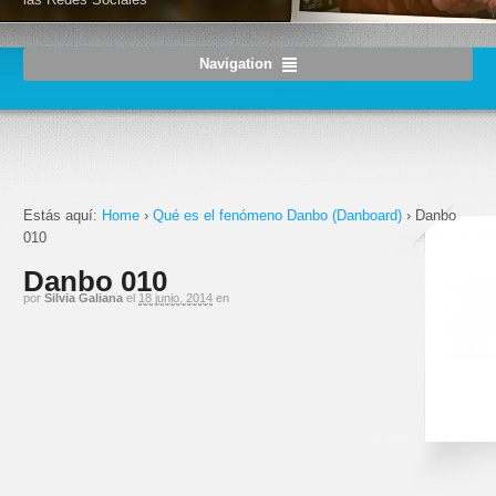
Navigation
Estás aquí:
Home
›
Qué es el fenómeno Danbo (Danboard)
›
Danbo
010
Danbo 010
por
Silvia Galiana
el
18 junio, 2014
en