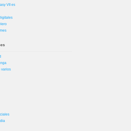
asy VII es
igitales
lero
ames
nes
d
anga
 varios
k
ciales
dia