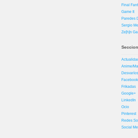
Final Fant
Game It
Paredes D
Sergio Me
Ze[h]n G
Seccio
Actualida
Anime/M
Desvaríos
Faceboo
Frikadas
Google+
LinkedIn
Ocio
Pinterest
Redes So
Social Me