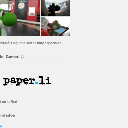
ntraréis algunos selfies muy especiales
del Gamer! :)
d en la Red
ndados
me