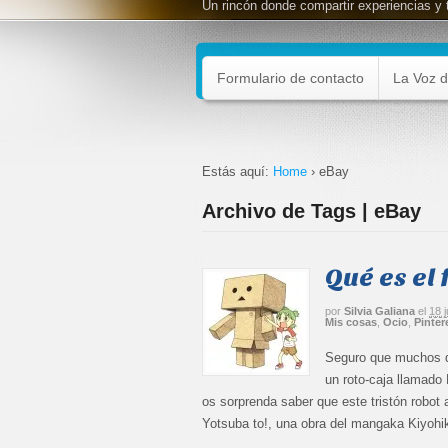
Un rincón donde compartir experiencias y 
Formulario de contacto
La Voz d
Estás aquí:
Home
›
eBay
Archivo de Tags | eBay
Qué es el
por
Silvia Galiana
el
18 
Mis cosas
,
Ocio
,
Pinter
Seguro que muchos de
un roto-caja llamad
os sorprenda saber que este tristón robot
Yotsuba to!, una obra del mangaka Kiyohi