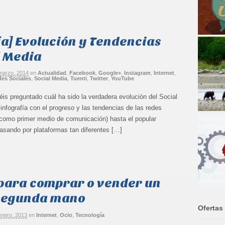
ía] Evolución y Tendencias
l Media
marzo, 2014
en
Actualidad
,
Facebook
,
Google+
,
Instagram
,
Internet
,
es Sociales
,
Social Media
,
Tuenti
,
Twitter
,
YouTube
éis preguntado cuál ha sido la verdadera evolución del Social
nfografía con el progreso y las tendencias de las redes
o (como primer medio de comunicación) hasta el popular
asando por plataformas tan diferentes […]
para comprar o vender un
 segunda mano
Ofertas
enero, 2013
en
Internet
,
Ocio
,
Tecnología