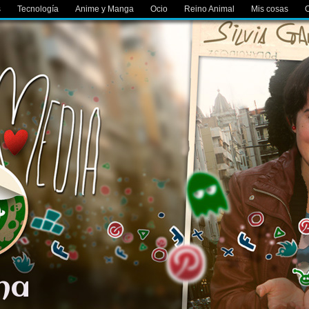
s
Tecnología
Anime y Manga
Ocio
Reino Animal
Mis cosas
O
ana