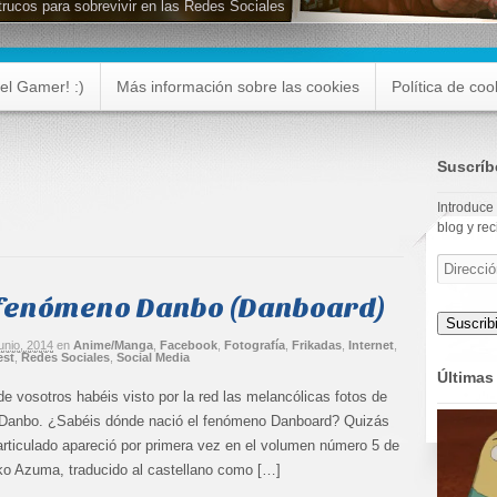
trucos para sobrevivir en las Redes Sociales
el Gamer! :)
Más información sobre las cookies
Política de coo
Suscríb
Introduce 
blog y rec
Dirección
de
 fenómeno Danbo (Danboard)
correo
electrónic
Suscribi
junio, 2014
en
Anime/Manga
,
Facebook
,
Fotografía
,
Frikadas
,
Internet
,
est
,
Redes Sociales
,
Social Media
Últimas 
 vosotros habéis visto por la red las melancólicas fotos de
o Danbo. ¿Sabéis dónde nació el fenómeno Danboard? Quizás
 articulado apareció por primera vez en el volumen número 5 de
ko Azuma, traducido al castellano como […]