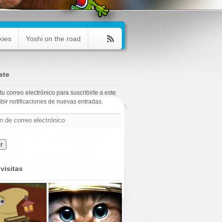
kies
Yoshi on the road
ete
tu correo electrónico para suscribirte a este
ibir notificaciones de nuevas entradas.
o
r
visitas