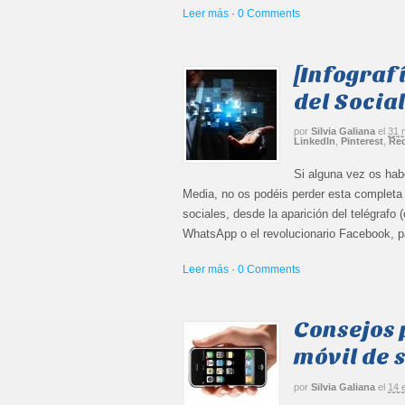
Leer más
·
0 Comments
[Infograf
del Socia
por
Silvia Galiana
el
31 
LinkedIn
,
Pinterest
,
Red
Si alguna vez os hab
Media, no os podéis perder esta completa i
sociales, desde la aparición del telégraf
WhatsApp o el revolucionario Facebook, p
Leer más
·
0 Comments
Consejos 
móvil de
por
Silvia Galiana
el
14 