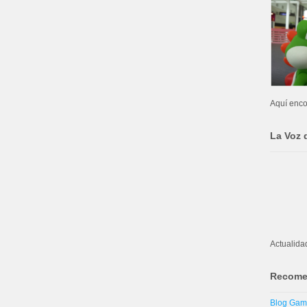
Aquí enco
La Voz 
Actualida
Recome
Blog Ga