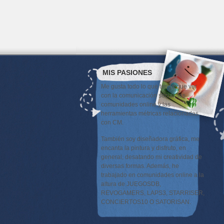
MIS PASIONES
Me gusta todo lo que tenga que ver
con la comunicación social, las
comunidades online y las
herramientas métricas relacionadas
con CM.
También soy diseñadora gráfica, me
encanta la pintura y disfruto, en
general, desatando mi creatividad de
diversas formas. Además, he
trabajado en comunidades online a la
altura de JUEGOSDB,
REVOGAMERS, LAPS3, STARRISER,
CONCIERTOS10 O SATORISAN.