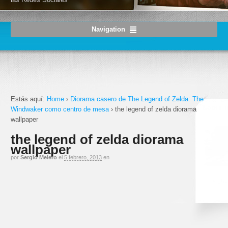
Navigation
Estás aquí:
Home
›
Diorama casero de The Legend of Zelda: The
Windwaker como centro de mesa
›
the legend of zelda diorama
wallpaper
the legend of zelda diorama
wallpaper
por
Sergio Melero
el
5 febrero, 2013
en