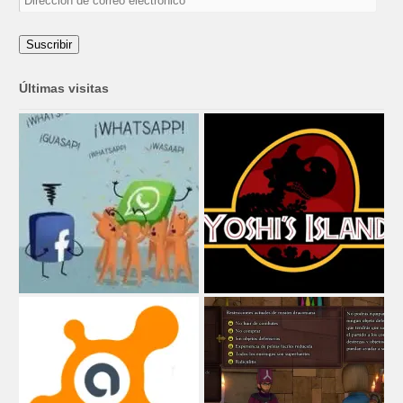
de
correo
electrónico
Suscribir
Últimas visitas