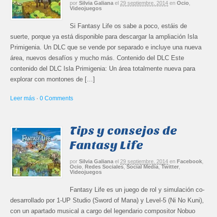
por
Silvia Galiana
el
29 septiembre, 2014
en
Ocio
,
Videojuegos
Si Fantasy Life os sabe a poco, estáis de
suerte, porque ya está disponible para descargar la ampliación Isla
Primigenia. Un DLC que se vende por separado e incluye una nueva
área, nuevos desafíos y mucho más. Contenido del DLC Este
contenido del DLC Isla Primigenia: Un área totalmente nueva para
explorar con montones de […]
Leer más
·
0 Comments
Tips y consejos de
Fantasy Life
por
Silvia Galiana
el
29 septiembre, 2014
en
Facebook
,
Ocio
,
Redes Sociales
,
Social Media
,
Twitter
,
Videojuegos
Fantasy Life es un juego de rol y simulación co-
desarrollado por 1-UP Studio (Sword of Mana) y Level-5 (Ni No Kuni),
con un apartado musical a cargo del legendario compositor Nobuo