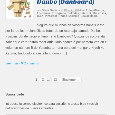
Danbo (Danboard)
por
Silvia Galiana
el
18 junio, 2014
en
Anime/Manga
,
Facebook
,
Fotografía
,
Frikadas
,
Internet
,
Mis cosas
,
Ocio
,
Pinterest
,
Redes Sociales
,
Social Media
Seguro que muchos de vosotros habéis visto
por la red las melancólicas fotos de un roto-caja llamado Danbo.
¿Sabéis dónde nació el fenómeno Danboard? Quizás os sorprenda
saber que este tristón robot articulado apareció por primera vez en el
volumen número 5 de Yotsuba to!, una obra del mangaka Kiyohiko
Azuma, traducido al castellano como […]
Leer más
·
0 Comments
…
1
2
12
Siguiente →
Suscríbete
Introduce tu correo electrónico para suscribirte a este blog y recibir
notificaciones de nuevas entradas.