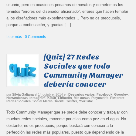
usuario, pero en ocasiones pecamos de novatos y cometemos los
temidos “errores del diseñador aficionado”, errores que hacen temblar
a los diseñadores más experimentados… Pero no os preocupéis,
porque a continuación, y gracias […]
Leer más
·
0 Comments
[Quiz] 27 Redes
Sociales que todo
Community Manager
debería conocer
por
Silvia Galiana
el
14 octubre, 2014
en
Desvaríos varios
,
Facebook
,
Google+
,
Herramientas
,
Instagram
,
Klout
,
LinkedIn
,
Mis cosas
,
Picyourlife
,
Pinterest
,
Redes Sociales
,
Social Media
,
Tuenti
,
Twitter
,
YouTube
Todo Community Manager que se precie debe conocer y trabajar con
muchas redes sociales, moverse por ellas como pez en el agua. No
obstante, no os preocupéis, porque bastará con conocer a la
perfección las redes más populares, puesto que dependiendo de la