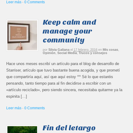
Leer más
·
0 Comments
Keep calm and
manage your
community
por
Silvia Galiana
el
17 febrero, 2016
en
Mis cosas
,
Opinión
,
Social Media
,
Trucos y consejos
Hace unos meses escribí un artículo para el blog de desarrollo de
Starriser, artículo que tuvo bastante buena acogida, y que prometí
que compartiría aquí, así que aquí estoy ^^ Sé lo que estaréis
pensando, tanto tiempo para al fin decidirse a escribir con un
«artículo reciclado», pero siendo sincera, necesitaba quitarme ya la
espinita […]
Leer más
·
0 Comments
Fin del letargo