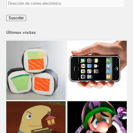
Dirección
de
correo
electrónico
Suscribir
Últimas visitas