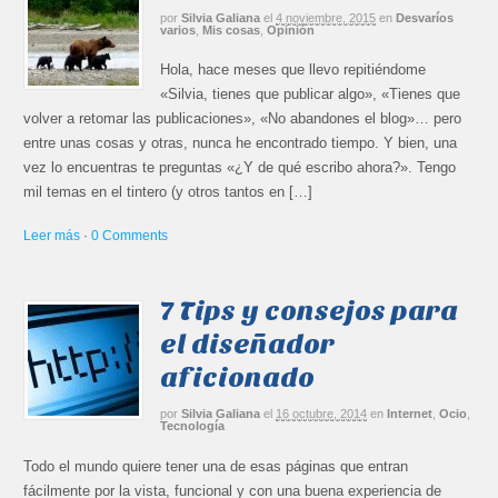
por
Silvia Galiana
el
4 noviembre, 2015
en
Desvaríos
varios
,
Mis cosas
,
Opinión
Hola, hace meses que llevo repitiéndome
«Silvia, tienes que publicar algo», «Tienes que
volver a retomar las publicaciones», «No abandones el blog»… pero
entre unas cosas y otras, nunca he encontrado tiempo. Y bien, una
vez lo encuentras te preguntas «¿Y de qué escribo ahora?». Tengo
mil temas en el tintero (y otros tantos en […]
Leer más
·
0 Comments
7 Tips y consejos para
el diseñador
aficionado
por
Silvia Galiana
el
16 octubre, 2014
en
Internet
,
Ocio
,
Tecnología
Todo el mundo quiere tener una de esas páginas que entran
fácilmente por la vista, funcional y con una buena experiencia de