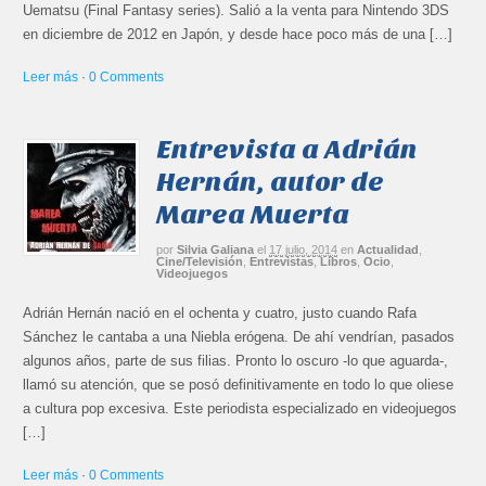
Uematsu (Final Fantasy series). Salió a la venta para Nintendo 3DS
en diciembre de 2012 en Japón, y desde hace poco más de una […]
Leer más
·
0 Comments
Entrevista a Adrián
Hernán, autor de
Marea Muerta
por
Silvia Galiana
el
17 julio, 2014
en
Actualidad
,
Cine/Televisión
,
Entrevistas
,
Libros
,
Ocio
,
Videojuegos
Adrián Hernán nació en el ochenta y cuatro, justo cuando Rafa
Sánchez le cantaba a una Niebla erógena. De ahí vendrían, pasados
algunos años, parte de sus filias. Pronto lo oscuro -lo que aguarda-,
llamó su atención, que se posó definitivamente en todo lo que oliese
a cultura pop excesiva. Este periodista especializado en videojuegos
[…]
Leer más
·
0 Comments