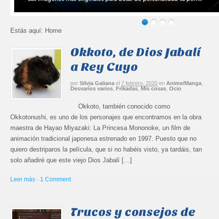
Estás aquí:
Home
Okkoto, de Dios Jabalí
a Rey Cuyo
por
Silvia Galiana
el
7 febrero, 2020
en
Anime/Manga
,
Desvaríos varios
,
Frikadas
,
Mis cosas
,
Ocio
Okkoto, también conocido como
Okkotonushi, es uno de los personajes que encontramos en la obra
maestra de Hayao Miyazaki: La Princesa Mononoke, un film de
animación tradicional japonesa estrenado en 1997. Puesto que no
quiero destriparos la película, que si no habéis visto, ya tardáis, tan
solo añadiré que este viejo Dios Jabalí […]
Leer más
·
1 Comment
Trucos y consejos de