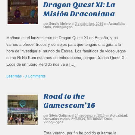
Dragon Quest XI: La
Misión Draconiana
por
Sergio Melero
el
3 septiembre, 2018
en
Actualidad
,
Ocio
,
Videojuegos
Mañana es el lanzamiento de Dragon Quest XI en España, y os
vamos a ofrecer trucos y consejos para que tengáis una guía a la
hora de investigar el mundo de Erdrea. Los fanáticos de videojuegos
como Ni No Kuni estamos de enhorabuena, porque Dragon Quest XI:
Ecos de un futuro Perdido nos va a […]
Leer más
·
0 Comments
Road to the
Gamescom’16
por
Silvia Galiana
el
14 septiembre, 2016
en
Actualidad
,
Desvaríos varios
,
Frikadas
,
Mis cosas
,
Ocio
,
Videojuegos
Este verano, por fin he podido quitarme la